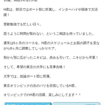
18歳、高校3年生のH君
H君は、部活ではボート部に所属し、インターハイや国体で大活
躍！
受験勉強でも忙しい日々。
思うように時間が取れない、というご相談も伺っていました。
通常は6ヶ月のコースを、H君のスケジュールとお肌の調子を見な
がら8ヶ月に調整してしっかりケア。
頬から顎に広がったニキビは、赤みも引いて、ニキビから卒業！
そして、希望の東京の大学にも見事合格！
大学では、勿論ボート部に所属。
東京オリンピックの次のパリを目指しているH君。
オリンピックでのH君の活躍、楽しみにしてます＾＾