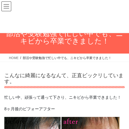
コ
ナ
皮膚科でも治らなかったニキ
ン
ビ
ビ、ニキビ跡からの卒業ケア
テ
ゲ
ン
ー
ツ
シ
部活や受験勉強で忙しい中でも、ニ
に
ョ
移
ン
キビから卒業できました！
動
に
移
動
HOME
部活や受験勉強で忙しい中でも、ニキビから卒業できました！
こんなに綺麗になるなんて、正直ビックリしていま
す。
忙しい中、頑張って通って下さり、ニキビから卒業できました！
8ヶ月後のビフォーアフター