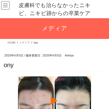
コ
ナ
皮膚科でも治らなかったニキ
ン
ビ
ビ、ニキビ跡からの卒業ケア
テ
ゲ
ン
ー
ツ
シ
メディア
に
ョ
移
ン
動
に
HOME
メディア
ony
移
動
2020年4月5日
/ 最終更新日 :
2020年4月5日
kireiya
ony