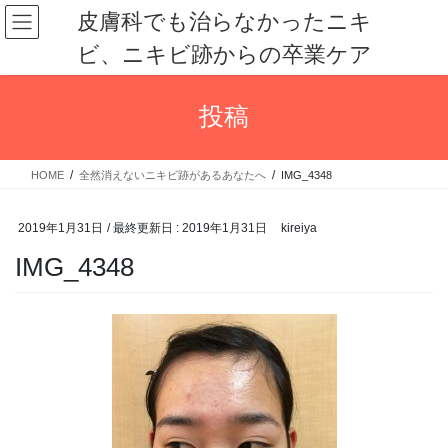
コ
ナ
皮膚科でも治らなかったニキ
ン
ビ
ビ、ニキビ跡からの卒業ケア
テ
ゲ
ン
ー
ツ
シ
投稿
に
ョ
移
ン
動
に
HOME
全然消えないニキビ跡があるあなたへ
IMG_4348
移
動
2019年1月31日
/ 最終更新日 :
2019年1月31日
kireiya
IMG_4348