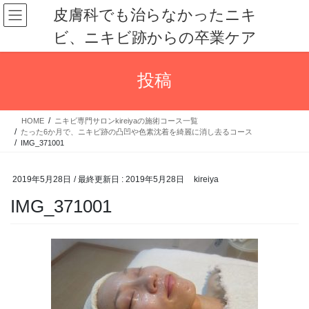
コ
ナ
皮膚科でも治らなかったニキ
ン
ビ
ビ、ニキビ跡からの卒業ケア
テ
ゲ
ン
ー
ツ
シ
投稿
に
ョ
移
ン
動
に
HOME
ニキビ専門サロンkireiyaの施術コース一覧
移
たった6か月で、ニキビ跡の凸凹や色素沈着を綺麗に消し去るコース
動
IMG_371001
2019年5月28日
/ 最終更新日 :
2019年5月28日
kireiya
IMG_371001