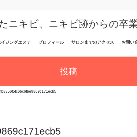
たニキビ、ニキビ跡からの卒
エイジングエステ
プロフィール
サロンまでのアクセス
お問い
投稿
8fb8356f5fc6bc6fbe9869c171ecb5
e9869c171ecb5