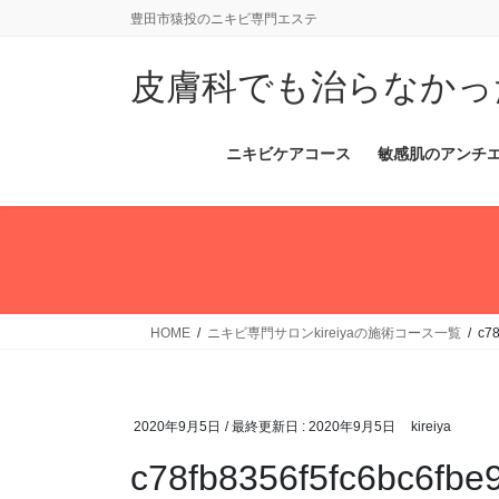
コ
ナ
豊田市猿投のニキビ専門エステ
ン
ビ
テ
ゲ
皮膚科でも治らなかっ
ン
ー
ツ
シ
に
ョ
ニキビケアコース
敏感肌のアンチ
移
ン
動
に
移
動
HOME
ニキビ専門サロンkireiyaの施術コース一覧
c7
2020年9月5日
/ 最終更新日 :
2020年9月5日
kireiya
c78fb8356f5fc6bc6fb