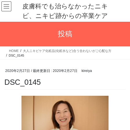
コ
ナ
皮膚科でも治らなかったニキ
ン
ビ
ビ、ニキビ跡からの卒業ケア
テ
ゲ
ン
ー
ツ
シ
投稿
に
ョ
移
ン
動
に
HOME
大人ニキビケア化粧品(化粧水など)合う合わないがご心配な方
移
DSC_0145
動
2020年2月27日
/ 最終更新日 :
2020年2月27日
kireiya
DSC_0145