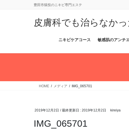
コ
ナ
豊田市猿投のニキビ専門エステ
ン
ビ
テ
ゲ
皮膚科でも治らなかっ
ン
ー
ツ
シ
に
ョ
ニキビケアコース
敏感肌のアンチ
移
ン
動
に
移
動
HOME
メディア
IMG_065701
2019年12月2日
/ 最終更新日 :
2019年12月2日
kireiya
IMG_065701