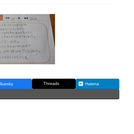
Threads
Bluesky
Hatena