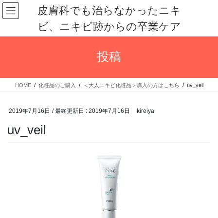
コ
ナ
皮膚科でも治らなかったニキ
ン
ビ
ビ、ニキビ跡からの卒業ケア
テ
ゲ
ン
ー
ツ
シ
投稿
に
ョ
移
ン
動
に
HOME
化粧品のご購入
＜大人ニキビ化粧品＞購入の方はこちら
uv_veil
移
動
2019年7月16日
/ 最終更新日 :
2019年7月16日
kireiya
uv_veil