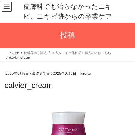
コ
ナ
皮膚科でも治らなかったニキ
ン
ビ
ビ、ニキビ跡からの卒業ケア
テ
ゲ
ン
ー
ツ
シ
投稿
に
ョ
移
ン
動
に
HOME
化粧品のご購入
＜大人ニキビ化粧品＞購入の方はこちら
移
calvier_cream
動
2025年9月5日
/ 最終更新日 :
2025年9月5日
kireiya
calvier_cream