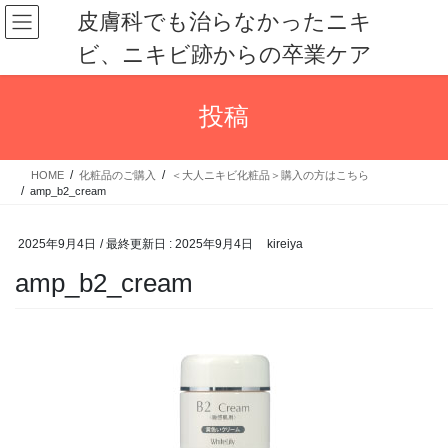
コ
ナ
皮膚科でも治らなかったニキ
ン
ビ
ビ、ニキビ跡からの卒業ケア
テ
ゲ
ン
ー
ツ
シ
投稿
に
ョ
移
ン
動
に
HOME
化粧品のご購入
＜大人ニキビ化粧品＞購入の方はこちら
移
amp_b2_cream
動
2025年9月4日
/ 最終更新日 :
2025年9月4日
kireiya
amp_b2_cream