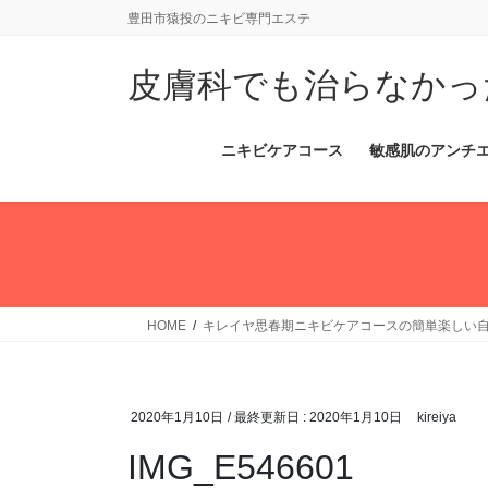
コ
ナ
豊田市猿投のニキビ専門エステ
ン
ビ
テ
ゲ
皮膚科でも治らなかっ
ン
ー
ツ
シ
に
ョ
ニキビケアコース
敏感肌のアンチ
移
ン
動
に
移
動
HOME
キレイヤ思春期ニキビケアコースの簡単楽しい
2020年1月10日
/ 最終更新日 :
2020年1月10日
kireiya
IMG_E546601